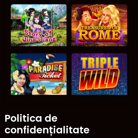
Politica de
confidențialitate