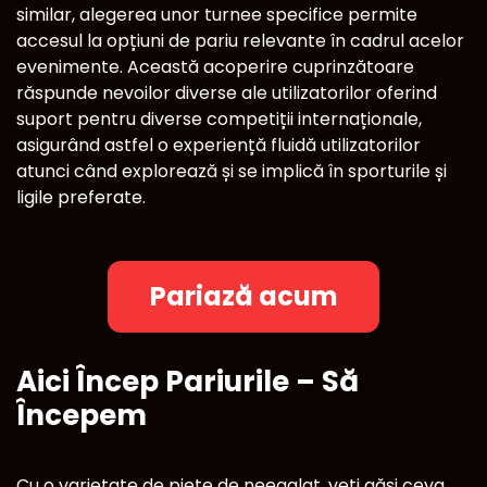
similar, alegerea unor turnee specifice permite
accesul la opțiuni de pariu relevante în cadrul acelor
evenimente. Această acoperire cuprinzătoare
răspunde nevoilor diverse ale utilizatorilor oferind
suport pentru diverse competiții internaționale,
asigurând astfel o experiență fluidă utilizatorilor
atunci când explorează și se implică în sporturile și
ligile preferate.
Pariază acum
Aici Încep Pariurile – Să
Începem
Cu o varietate de piețe de neegalat, veți găsi ceva