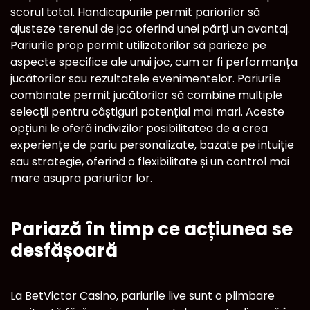
scorul total. Handicapurile permit pariorilor să
ajusteze terenul de joc oferind unei părți un avantaj.
Pariurile prop permit utilizatorilor să parieze pe
aspecte specifice ale unui joc, cum ar fi performanța
jucătorilor sau rezultatele evenimentelor. Pariurile
combinate permit jucătorilor să combine multiple
selecții pentru câștiguri potențial mai mari. Aceste
opțiuni le oferă indivizilor posibilitatea de a crea
experiențe de pariu personalizate, bazate pe intuiție
sau strategie, oferind o flexibilitate și un control mai
mare asupra pariurilor lor.
Pariază în timp ce acțiunea se
desfășoară
La BetVictor Casino, pariurile live sunt o plimbare