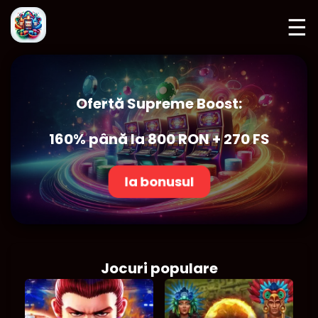
☰
Ofertă Supreme Boost:
160% până la 800 RON + 270 FS
Ia bonusul
Jocuri populare