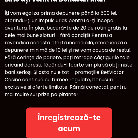
Îți vom egaliza prima depunere până la 500 lei,
oferindu-ți un impuls uriaș pentru a-ți începe
aventura. În plus, bucură-te de 20 de rotiri gratis la
cele mai bune sloturi - fără condiții! Pentru a
revendica această ofertă incredibilă, efectuează o
depunere minimă de 10 lei și ne vom ocupa de restul.
Fără cerințe de pariere, poți retrage câștigurile tale
oricând dorești, făcându-l foarte simplu să obții niște
bani serioși. Și asta nu e tot - promoțiile BetVictor
Casino continuă cu turnee regulate, bonusuri
exclusive și oferte limitate. Rămâi conectat pentru
mai multe surprize palpitante!
Înregistrează-te
acum