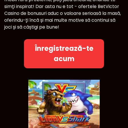
simți inspirat! Dar asta nu e tot - ofertele BetVictor
Casino de bonusuri aduc o valoare serioasă la masă,
oferindu-ți încă și mai multe motive să continui să
joci și să câștigi pe bune!
Înregistrează-te
acum