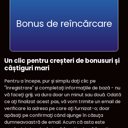
Bonus de reîncărcare
Un clic pentru creșteri de bonusuri și
câștiguri mari
Pentru a începe, pur și simplu dați clic pe
"Înregistrare" și completați informațiile de bază - nu
vă faceți griji, va dura doar un minut sau două. Odată
ce ați finalizat acest pas, vă vom trimite un email de
verificare la adresa pe care ați furnizat-o; doar
apăsați pe confirmați când ajunge în căsuța
dumneavoastră de email. Acum că asta este