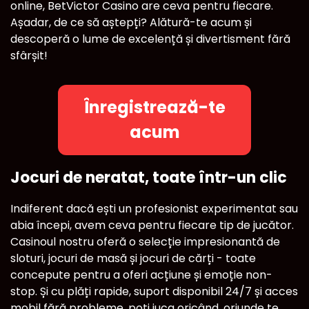
online, BetVictor Casino are ceva pentru fiecare.
Așadar, de ce să aștepți? Alătură-te acum și
descoperă o lume de excelență și divertisment fără
sfârșit!
Înregistrează-te
acum
Jocuri de neratat, toate într-un clic
Indiferent dacă ești un profesionist experimentat sau
abia începi, avem ceva pentru fiecare tip de jucător.
Casinoul nostru oferă o selecție impresionantă de
sloturi, jocuri de masă și jocuri de cărți - toate
concepute pentru a oferi acțiune și emoție non-
stop. Și cu plăți rapide, suport disponibil 24/7 și acces
mobil fără probleme, poți juca oricând, oriunde te