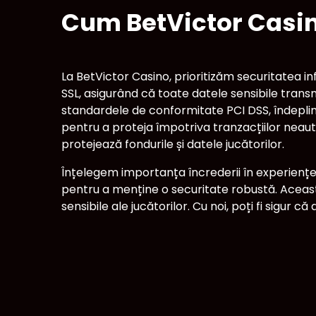
Cum BetVictor Casino
La BetVictor Casino, prioritizăm securitatea inf
SSL, asigurând că toate datele sensibile trans
standardele de conformitate PCI DSS, îndepli
pentru a proteja împotriva tranzacțiilor neau
protejează fondurile și datele jucătorilor.
Înțelegem importanța încrederii în experiențel
pentru a menține o securitate robustă. Aceast
sensibile ale jucătorilor. Cu noi, poți fi sigur c