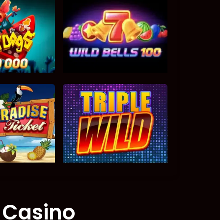
r Casino