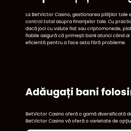
La BetVictor Casino, gestionarea plăților tale e
control total asupra finanțelor tale. Cu practi
dacă joci cu valute fiat sau criptomonede, pla
fiabile asigură că primești banii atunci când a
eficientă pentru a face asta fără probleme.
Adăugați bani folosi
BetVictor Casino oferă o gamă diversificată de
BetVictor Casino vă oferă o varietate de opțiu