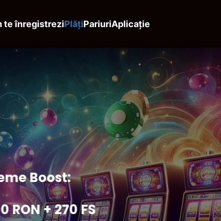
te înregistrezi
Plăți
Pariuri
Aplicație
eme Boost:
0 RON + 270 FS