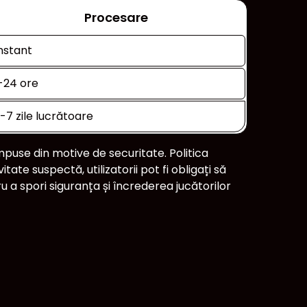
Procesare
nstant
-24 ore
-7 zile lucrătoare
impuse din motive de securitate. Politica
tate suspectă, utilizatorii pot fi obligați să
a spori siguranța și încrederea jucătorilor