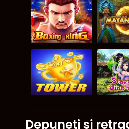
Depuneți și retra