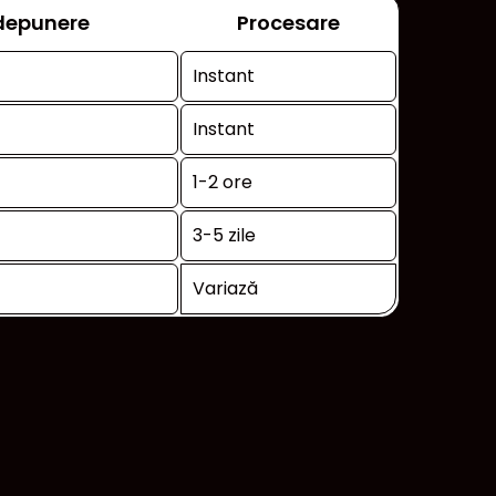
depunere
Procesare
Instant
Instant
1-2 ore
3-5 zile
Variază