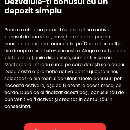
Dezvăluie-ți bonusul cu un
depozit simplu
Pentru a efectua primul tău depozit și a activa
bonusul de bun venit, navighează către pagina
noastră de casierie făcând clic pe 'Depozit' în colțul
din dreapta sus al site-ului nostru. Alege o metodă de
plată din opțiunile disponibile, cum ar fi Visa sau
Mastercard. Introdu suma pe care dorești să o depui.
Dacă există o promoție activă pentru jucătorii noi,
selecteaz-o din meniul derulant. Unele bonusuri pot
necesita activare, așa că fii atent la acest mesaj pe
ecran. După ce ai finalizat acești pași, bonusul tău de
bun venit va fi activat și creditat în contul tău în
consecință.