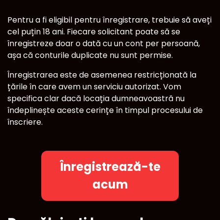
Pentru a fi eligibil pentru înregistrare, trebuie să aveți
cel puțin 18 ani. Fiecare solicitant poate să se
înregistreze doar o dată cu un cont per persoană,
așa că conturile duplicate nu sunt permise.
Înregistrarea este de asemenea restricționată la
țările în care avem un serviciu autorizat. Vom
specifica clar dacă locația dumneavoastră nu
îndeplinește aceste cerințe în timpul procesului de
înscriere.
Înregistrează-te
acum