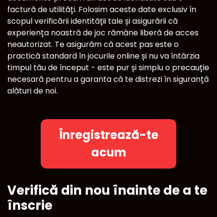
factură de utilități. Folosim aceste date exclusiv în
scopul verificării identității tale și asigurării că
experiența noastră de joc rămâne liberă de acces
neautorizat. Te asigurăm că acest pas este o
practică standard în jocurile online și nu va întârzia
timpul tău de început - este pur și simplu o precauție
necesară pentru a garanta că te distrezi în siguranță
alături de noi.
Înregistrează-te
acum
Verifică din nou înainte de a te
înscrie