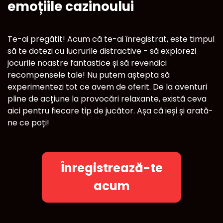
emoțiile cazinoului
Te-ai pregătit! Acum că te-ai înregistrat, este timpul
să te dotezi cu lucrurile distractive - să explorezi
jocurile noastre fantastice și să revendici
recompensele tale! Nu putem aștepta să
experimentezi tot ce avem de oferit. De la aventuri
pline de acțiune la provocări relaxante, există ceva
aici pentru fiecare tip de jucător. Așa că ieși și arată-
ne ce poți!
Înregistrează-te
acum