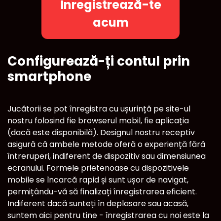
Înregistrează-te
acum
Configurează-ți contul prin
smartphone
Jucătorii se pot înregistra cu ușurință pe site-ul
nostru folosind fie browserul mobil, fie aplicația
(dacă este disponibilă). Designul nostru receptiv
asigură că ambele metode oferă o experiență fără
întreruperi, indiferent de dispozitiv sau dimensiunea
ecranului. Formele prietenoase cu dispozitivele
mobile se încarcă rapid și sunt ușor de navigat,
permițându-vă să finalizați înregistrarea eficient.
Indiferent dacă sunteți în deplasare sau acasă,
suntem aici pentru tine - înregistrarea cu noi este la