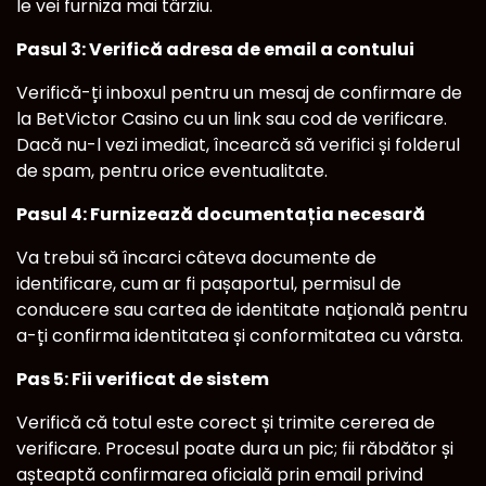
le vei furniza mai târziu.
Pasul 3: Verifică adresa de email a contului
Verifică-ți inboxul pentru un mesaj de confirmare de
la BetVictor Casino cu un link sau cod de verificare.
Dacă nu-l vezi imediat, încearcă să verifici și folderul
de spam, pentru orice eventualitate.
Pasul 4: Furnizează documentația necesară
Va trebui să încarci câteva documente de
identificare, cum ar fi pașaportul, permisul de
conducere sau cartea de identitate națională pentru
a-ți confirma identitatea și conformitatea cu vârsta.
Pas
5: Fii verificat de sistem
Verifică că totul este corect și trimite cererea de
verificare. Procesul poate dura un pic; fii răbdător și
așteaptă confirmarea oficială prin email privind