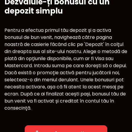
Dezvăluie-ți bonusul cu un
depozit simplu
Pentru a efectua primul tău depozit și a activa
bonusul de bun venit, navighează către pagina
noastră de casierie făcând clic pe 'Depozit' în colțul
din dreapta sus al site-ului nostru. Alege o metodă de
plată din opțiunile disponibile, cum ar fi Visa sau
Mastercard. Introdu suma pe care dorești să o depui.
Dacă există o promoție activă pentru jucătorii noi,
selecteaz-o din meniul derulant. Unele bonusuri pot
necesita activare, așa că fii atent la acest mesaj pe
ecran. După ce ai finalizat acești pași, bonusul tău de
bun venit va fi activat și creditat în contul tău în
consecință.