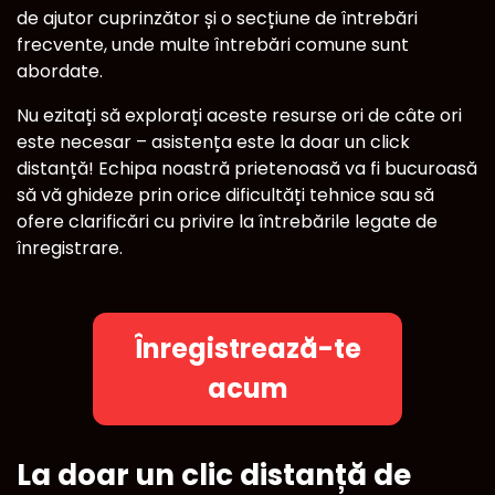
de ajutor cuprinzător și o secțiune de întrebări
frecvente, unde multe întrebări comune sunt
abordate.
Nu ezitați să explorați aceste resurse ori de câte ori
este necesar – asistența este la doar un click
distanță! Echipa noastră prietenoasă va fi bucuroasă
să vă ghideze prin orice dificultăți tehnice sau să
ofere clarificări cu privire la întrebările legate de
înregistrare.
Înregistrează-te
acum
La doar un clic distanță de