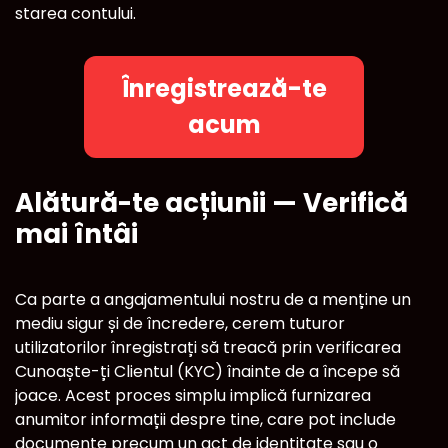
starea contului.
Înregistrează-te
acum
Alătură-te acțiunii — Verifică
mai întâi
Ca parte a angajamentului nostru de a menține un
mediu sigur și de încredere, cerem tuturor
utilizatorilor înregistrați să treacă prin verificarea
Cunoaște-ți Clientul (KYC) înainte de a începe să
joace. Acest proces simplu implică furnizarea
anumitor informații despre tine, care pot include
documente precum un act de identitate sau o